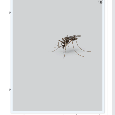
x
Nova Alvorada do Sul
Local:
Parque de Lazer Antônio Stradiotti
(Buracão) – professor Manoel Mariano
Endereço:
Rua Deputado Londres Machado
– Jardim Eldorado
Dias:
segunda, quarta e sexta-feira
Horários:
15h40 às 19h40
Dia:
sábado
Horário:
07h40 às 11h40
Nova Alvorada do Sul
Local:
Parque de Lazer Antônio Stradiotti
(Buracão) – professora Janine de Souza