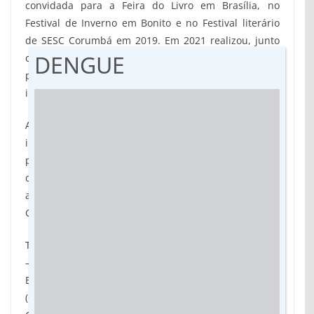
convidada para a Feira do Livro em Brasília, no
Festival de Inverno em Bonito e no Festival literário
de SESC Corumbá em 2019. Em 2021 realizou, junto
DENGUE
com a Secretaria do Município de Dourados, um
projeto de acolhimento linguístico/literário para os
imigrantes.
A Semana Estadual dos Direitos Humanos foi
instituída, por meio da Lei n. 5.521/2020, para
promover e fomentar ações que asseguram
dignidade e igualdade de direitos todos. O evento faz
alusão, à Lei 4.771/2015, que instituiu em Mato
Grosso do Sul, o Dia Estadual dos Direitos Humanos.
Também foram homenageadas doze personalidades
– físicas e jurídicas – indicadas pela SEAD, Conselho
Estadual de Defesa dos Direitos da Pessoa Idosa
(CEDPI/MS), Conselho Estadual dos Direitos da