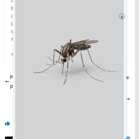
Criança e do Adolescente (CEDCA/MS), Conselho
Estadual de Defesa dos Direitos da Pessoa Humana
(CEDHU/MS), Conselho Estadual de Defesa dos
x
Direitos da Pessoa com Deficiência (CONSEP/MS),
Conselho Estadual de Segurança Alimentar e
Nutricional (CONSEA/MS).
(Por Natalia Yahn, da assessoria –
Fotos: Álvaro Rezende)
Projeto Navio: ribeirinhos recebem orientações de
prevenção e diagnóstico do câncer de próstata
Hospital Cassems de Campo Grande faz com
sucesso mais um transplante de medula óssea
Você pode gostar também