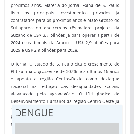
próximos anos. Matéria do jornal Folha de S. Paulo
lista os principais investimentos privados já
contratados para os próximos anos e Mato Grosso do
Sul aparece no topo com os três maiores projetos: da
Suzano de US$ 3,7 bilhões já para operar a partir de
2024 e os demais da Arauco – US$ 2,9 bilhões para
2025 e US$ 2,8 bilhões para 2028.
O jornal O Estado de S. Paulo cita o crescimento do
PIB sul-mato-grossense de 307% nos últimos 16 anos
e aponta a região Centro-Oeste como destaque
nacional na redução das desigualdades sociais,
alavancado pelo agronegócio. O IDH (Índice de
Desenvolvimento Humano) da região Centro-Oeste já
se iguala ao da região Sul – a mais desenvolvida do
DENGUE
país nesse quesito – e deve ultrapassá-la nas
próximas décadas.