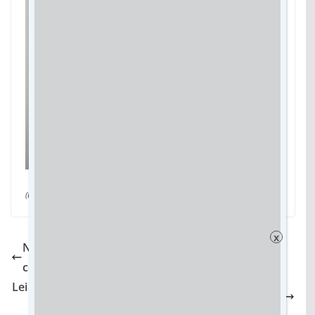
(Da assessoria)
x
Nova Ferroeste: MS vai ganhar mais
competitividade com ferrovia
Lei de transparência em emendas parlamentares é
sancionada em Dourados