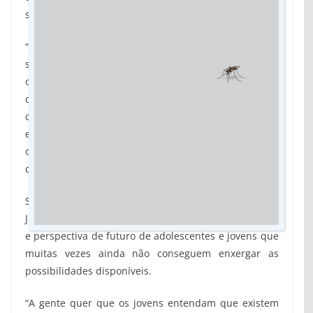
sonhos, vocações e realidades dos territórios.
“A qualificação profissional precisa dialogar com os
sonhos da juventude e também com as
oportunidades que Mato Grosso do Sul está
construindo. O Estado vive um momento de
crescimento e desenvolvimento, e os jovens precisam
estar inseridos nesse processo, preparados para
ocupar esses espaços e construir seus próprios
caminhos”, afirmou.
Segundo ele, iniciativas como a Trilha Qualifica
Juventude ajudam a aproximar informação, formação
e perspectiva de futuro de adolescentes e jovens que
muitas vezes ainda não conseguem enxergar as
possibilidades disponíveis.
“A gente quer que os jovens entendam que existem