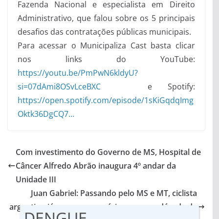
Fazenda Nacional e especialista em Direito
Administrativo, que falou sobre os 5 principais
desafios das contratações públicas municipais.
Para acessar o Municipaliza Cast basta clicar
nos links do YouTube:
https://youtu.be/PmPwN6kldyU?
si=07dAmi8OSvLceBXC
e Spotify:
https://open.spotify.com/episode/1sKiGqdqImg
Oktk36DgCQ7…
Com investimento do Governo de MS, Hospital de
Câncer Alfredo Abrão inaugura 4º andar da
Unidade III
Juan Gabriel: Passando pelo MS e MT, ciclista
argentino já percorreu américas em um década de
DENGUE