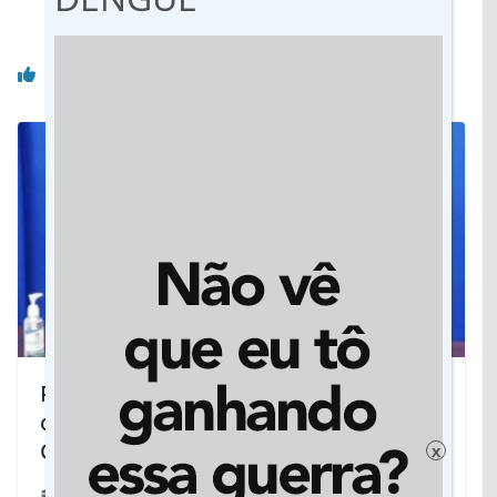
pedal
Você pode gostar também
Prefeitura atende vereador e melhora
o acesso ao Sindicato dos
Comerciários
x
30/04/2022