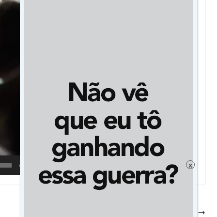
x
00:54
Dourados perde Antonio Sales do Nascimento,