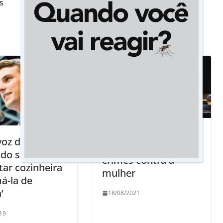
s
guerreiro na vida e campeão de superação
Jateí no
voz de MBL-BH
enfrentamento aos
ido suspeito
crimes contra a
tar cozinheira
mulher
á-la de
’
18/08/2021
19