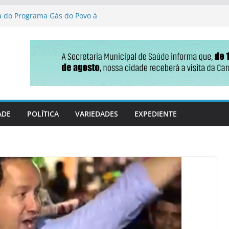
ga do Programa Gás do Povo à
de Jateí destaca gestão
oio político ao projeto de
iscais em MS
nça no Ideb e ganha fôlego
 reforma tributária que
ldo
ADE
POLÍTICA
VARIEDADES
EXPEDIENTE