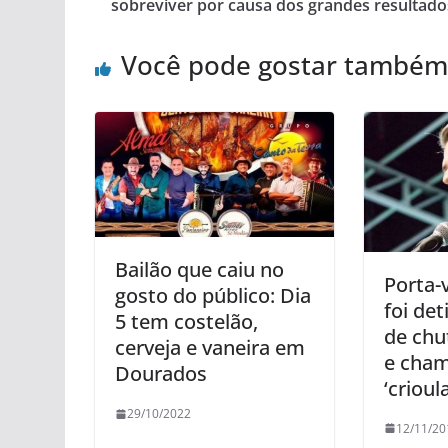
sobreviver por causa dos grandes resultado
Você pode gostar também
Bailão que caiu no
Porta-
gosto do público: Dia
foi det
5 tem costelão,
de chu
cerveja e vaneira em
e cham
Dourados
‘crioula
29/10/2022
12/11/20