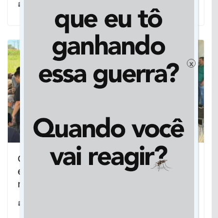
18/07/2021
x
Governo de MS amplia investimentos
em Iguatemi e reforça presença nos
municípios
09/01/2026