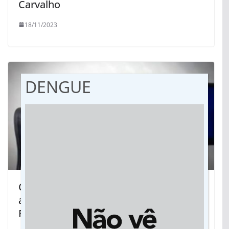
Carvalho
18/11/2023
DENGUE
Campanha arrecada roupas e
agasalhos para necessitados em
Rondonópolis