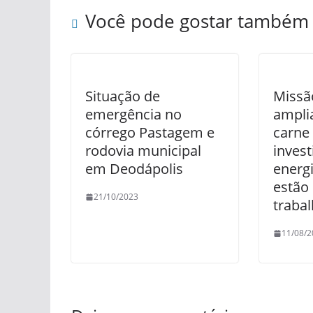
Você pode gostar também
Situação de
Missã
emergência no
ampli
córrego Pastagem e
carne
rodovia municipal
inves
em Deodápolis
energ
estão
21/10/2023
traba
11/08/2