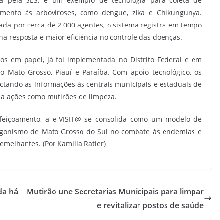
da pela SES, é um exemplo de tecnologia para coleta de
amento às arboviroses, como dengue, zika e Chikungunya.
zada por cerca de 2.000 agentes, o sistema registra em tempo
na resposta e maior eficiência no controle das doenças.
ros em papel, já foi implementada no Distrito Federal e em
 Mato Grosso, Piauí e Paraíba. Com apoio tecnológico, os
ctando as informações às centrais municipais e estaduais de
za ações como mutirões de limpeza.
feiçoamento, a e-VISIT@ se consolida como um modelo de
tagonismo de Mato Grosso do Sul no combate às endemias e
emelhantes. (Por Kamilla Ratier)
da há
Mutirão une Secretarias Municipais para limpar
e revitalizar postos de saúde