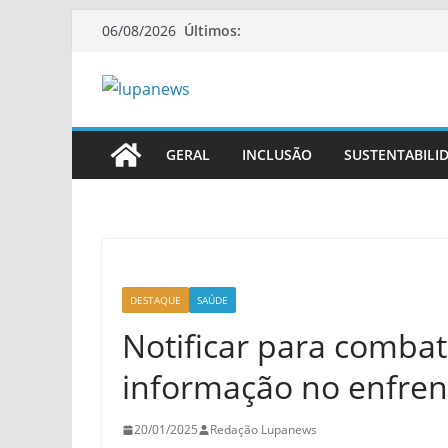
Pular
Últimos:
06/08/2026
para
o
conteúdo
GERAL
INCLUSÃO
SUSTENTABILI
DESTAQUE
SAÚDE
Notificar para combat
informação no enfre
20/01/2025
Redação Lupanews