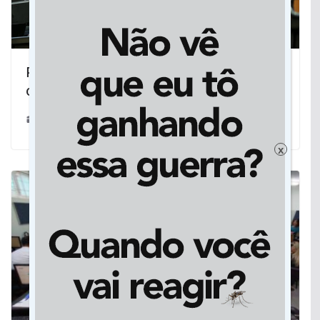
Proposta de Max Russi visa combater
obras inacabadas em MT
23/02/2019
x