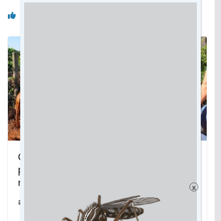
Você pode gostar também
Ovinos e caprinos: Produtores ganham
prazo de um ano para regularizar
rebanhos junto a Iagro sem multas
x
18/11/2024