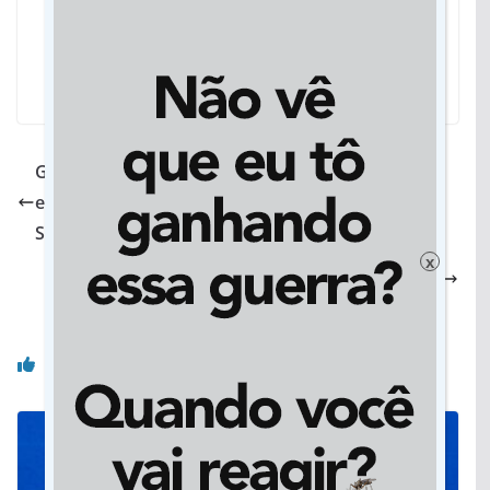
Governo de MS reforça harmonia entre poderes
em visita institucional do presidente e do vice do
STF
MS Mais Saúde, Menos Filas: mutirão
x
oftalmológico atende pacientes de todo o MS
Você pode gostar também