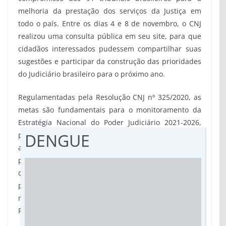
melhoria da prestação dos serviços da Justiça em
todo o país. Entre os dias 4 e 8 de novembro, o CNJ
realizou uma consulta pública em seu site, para que
cidadãos interessados pudessem compartilhar suas
sugestões e participar da construção das prioridades
do Judiciário brasileiro para o próximo ano.
Regulamentadas pela Resolução CNJ nº 325/2020, as
metas são fundamentais para o monitoramento da
Estratégia Nacional do Poder Judiciário 2021-2026,
DENGUE
permitindo a avaliação das ações dos tribunais e
análise de indicadores de desempenho. Os
parâmetros das metas nacionais para 2025 foram
debatidos pelos tribunais nas duas reuniões
preparatórias promovidas pelo CNJ nos meses de
maio e agosto. (Por Natalia Yahn; Fotos: Bruno
Rezende)