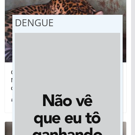
DENGUE
Onças-pintadas se recuperam e
Miranda pode voltar à natureza em 30
dias
20/08/2024