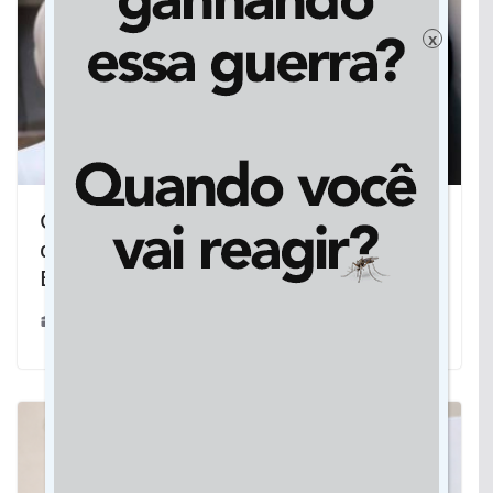
x
Cassems alerta sobre vírus Influenza
que ainda causa surtos em cidades do
Brasil
28/12/2021