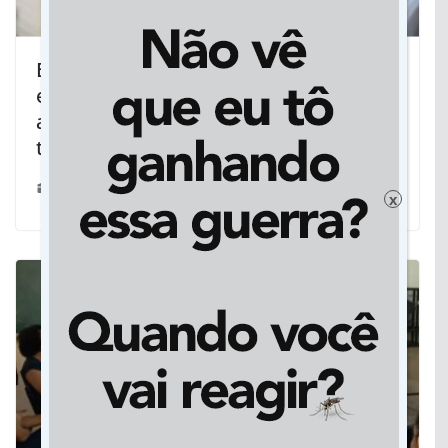
Brasil diz à ONU que não houve golpe
em 1964 e que governos militares
afastaram ameaça comunista e
terrorista
04/04/2019
x