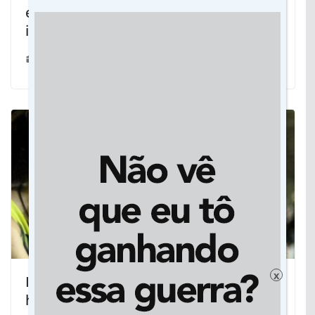
em Corumbá como símbolo de
irmandade entre as cidades
04/02/2020
x
IX Intermed Pantanal promete fazer
história e superar todas as