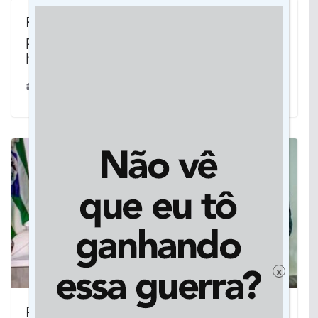
Foto de mãe e filho viraliza após ato e
pai desabafa sobre ataques
homofóbicos
01/10/2018
x
Parcerias mantém Jateí como uma das