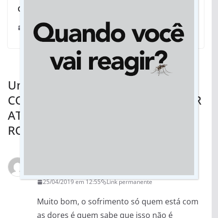
cidades mais seguras do país
28/03/2023
Um comentário sobre “
PESSOAS
COM FIBROMIALGIA PODERÃO TER
ATENDIMENTO PREFERENCIAL EM
RONDONÓPOLIS
”
Elisiani Rezende
25/04/2019 em 12:55
Link permanente
Muito bom, o sofrimento só quem está com
as dores é quem sabe que isso não é