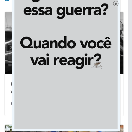
x
O que a ‘capital do agronegócio’ tem a
ver com os atos antidemocráticos
18/11/2022