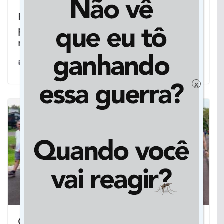
Reunião de trabalho alinha
preparativos para evento sobre
neurodiversidade do MPMS
03/04/2025
x
Caminhada com orientação em Libras