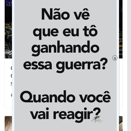
x
Congresso aprova texto-base do
Orçamento 2020 com previsão de
salário mínimo de R$ 1.039
09/10/2019