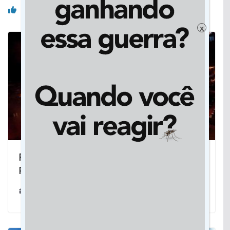
Você pode gostar também
x
Fogueira: Em homenagem a São
Pedro, Jateí faz sua maior festa
29/06/2022