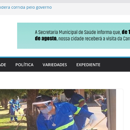
lidera corrida pelo governo
 Vicentina emite
 uma só vez
destaca conquista na
ção básica
m bingo e comidas típicas
ão sobre o uso correto da
ADE
POLÍTICA
VARIEDADES
EXPEDIENTE