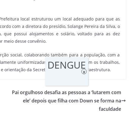
Prefeitura local estruturou um local adequado para que as
ordo com a diretora do presídio, Solange Pereira da Silva, o
, que possui alojamentos e solário, voltado para as dez
r meio desse convênio.
serção social, colaborando também para a população, com a
DENGUE
damente uniformizadas, as internas executam os trabalhos,
orientação da Secretaria Municipal de Infraestrutura.
x
Pai orgulhoso desafia as pessoas a ‘lutarem com
ele’ depois que filha com Down se forma na
faculdade