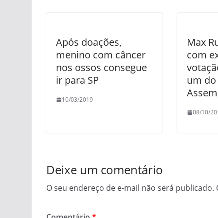
Após doações,
Max Ru
menino com câncer
com ex
nos ossos consegue
votaçã
ir para SP
um do 
Assemb
10/03/2019
08/10/20
Deixe um comentário
O seu endereço de e-mail não será publicado.
Comentário
*