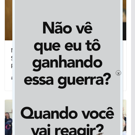
Max Russi cobra reativação da
Superintendência de Políticas de
Promoção de Igualdade Racial de MT
x
19/09/2019