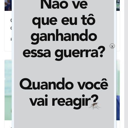
Governo de MS entrega pacote de
obras em Bonito
25/04/2026
x