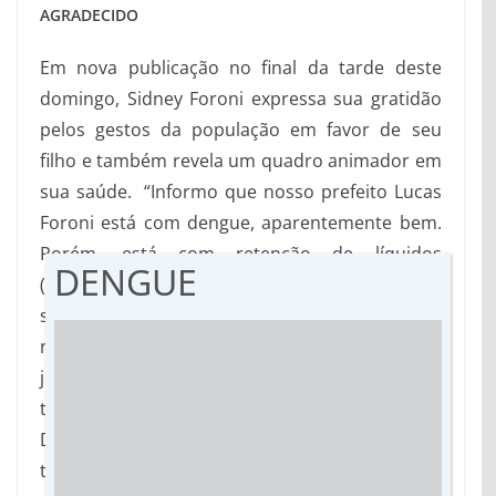
AGRADECIDO
Em nova publicação no final da tarde deste
domingo, Sidney Foroni expressa sua gratidão
pelos gestos da população em favor de seu
filho e também revela um quadro animador em
sua saúde. “Informo que nosso prefeito Lucas
Foroni está com dengue, aparentemente bem.
Porém, está com retenção de líquidos
DENGUE
(urinando pouco) e precisa exames mais
sofisticados (tomografia, ressonância, etc) que
não faz em Rio Brilhante. Então resolvemos,
juntamente com ele, que o melhor seria a sua
transferência para o Hospital Santa Rita em
Dourados, onde ele vai ficar internado, fazer
todos exames necessários e vai ficar na UTI por