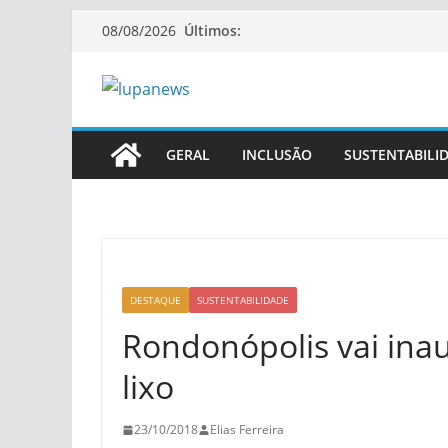
Pular
Últimos:
08/08/2026
para
o
conteúdo
GERAL
INCLUSÃO
SUSTENTABILI
DESTAQUE
SUSTENTABILIDADE
Rondonópolis vai ina
lixo
23/10/2018
Elias Ferreira