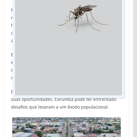
Paralelamente, Três Lagoas mostrou um crescimento
robusto de 29,8%, passando de 101.791 para 132.152
habitantes no mesmo período. Isso fez com que a
cidade ultrapassasse Corumbá em população
absoluta.
Esse movimento oposto nos dois municípios pode
estar relacionado a dinâmicas diferentes na geração
de oportunidades de emprego, percepção de
qualidade de vida e serviços públicos oferecidos.
Enquanto Três Lagoas pode ter atraído pessoas por
suas oportunidades, Corumbá pode ter enfrentado
desafios que levaram a um êxodo populacional.