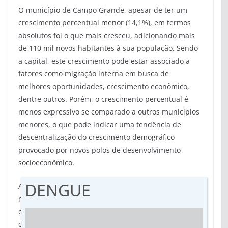
O município de Campo Grande, apesar de ter um
crescimento percentual menor (14,1%), em termos
absolutos foi o que mais cresceu, adicionando mais
de 110 mil novos habitantes à sua população. Sendo
a capital, este crescimento pode estar associado a
fatores como migração interna em busca de
melhores oportunidades, crescimento econômico,
dentre outros. Porém, o crescimento percentual é
menos expressivo se comparado a outros municípios
menores, o que pode indicar uma tendência de
descentralização do crescimento demográfico
provocado por novos polos de desenvolvimento
socioeconômico.
DENGUE
Ainda conforme o levantamento, nem todos os
municípios sul-mato-grossenses apresentaram
crescimento. Alguns deles viram suas populações
diminuírem durante este período tais como: Miranda,