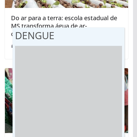
Do ar para a terra: escola estadual de
MS transforma água de ar-
DENGUE
condicionado em alfaces sustentáveis
18/11/2025