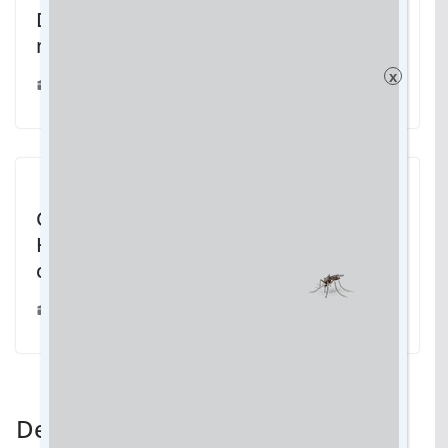
Desnutrição aumenta no Brasil e ela é
maior entre meninos negros
x
27/07/2022
Cassems recebe menção honrosa do
Hospital Albert Einstein por trabalho
científico sobre desospitalização
30/11/2022
Deixe um comentário