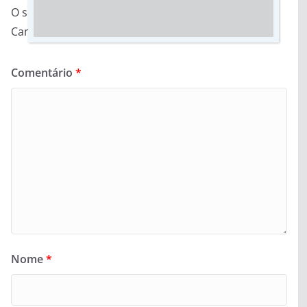
O seu endereço de e-mail não será publicado.
Campos obrigatórios são marcados com
*
Comentário
*
Nome
*