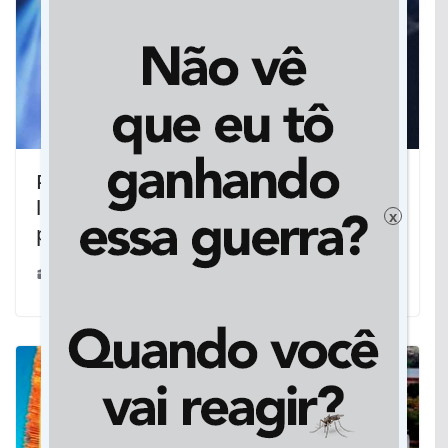
Produzidas, lives dos sertanejos
lucram e causam polêmica na
x
pandemia
11/04/2020