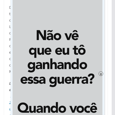
PARCERIA PÚBLICO-PRIVADA
Determinada a alcançar a universalização da coleta e
tratamento do esgoto doméstico, e garantir o
cumprimento e manutenção das metas do Marco
Legal de Saneamento, a Sanesul optou por uma
decisão inédita em Mato Grosso do Sul. Encontrou na
PPP (Parceria Público Privada) um modelo de gestão
que antecipa investimentos privados para obras de
esgotamento nos municípios em que opera. O
objetivo da concessionária é universalizar o sistema
de esgotamento sanitário em até 10 anos. Estado de
Mato Grosso do Sul o primeiro a atingir essa meta.
x
Leia sobre a PPP e o investimento que será aplicado em
esgotamento –
https://www.sanesul.ms.gov.br/noticias/retrospectiva-
2020-sanesul-encontra-na-ppp-o-melhor-caminho-para-
universalizar-o-esgotamento-sanitario-em-mato-grosso-