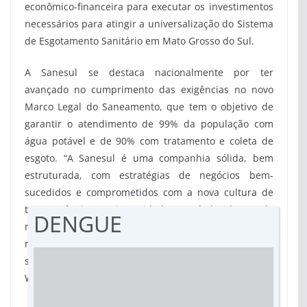
econômico-financeira para executar os investimentos
necessários para atingir a universalização do Sistema
de Esgotamento Sanitário em Mato Grosso do Sul.
A Sanesul se destaca nacionalmente por ter
avançado no cumprimento das exigências no novo
Marco Legal do Saneamento, que tem o objetivo de
garantir o atendimento de 99% da população com
água potável e de 90% com tratamento e coleta de
esgoto. “A Sanesul é uma companhia sólida, bem
estruturada, com estratégias de negócios bem-
sucedidos e comprometidos com a nova cultura de
transparência e integridade estabelecidas pelo
DENGUE
marco regulatório. Agora, vamos em busca de novos
mercados, e assim, levar mais qualidade de vida e
saúde para o maior número de pessoas”, reforça
Walter Carneiro Júnior.