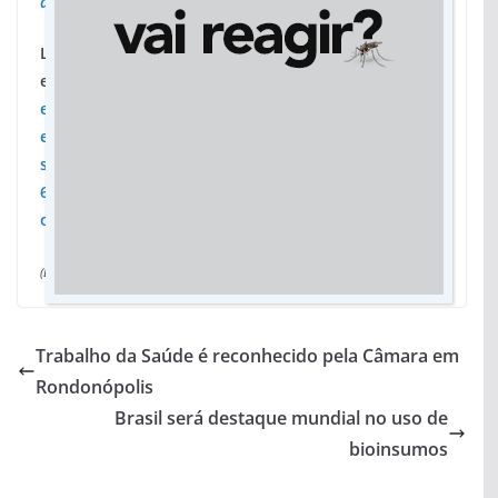
do-sul
Leia
em
https://www.sanesul.ms.gov.br/noticias/valor-
economico-sanesul-esta-entre-empresas-que-se-
enquadram-nas-exigencias-do-novo-marco-do-
saneamento-
6189
ou
https://www.sanesul.ms.gov.br/Content/upl
oad/Valor.Economico.pdf
(Da assessoria)
Trabalho da Saúde é reconhecido pela Câmara em
Rondonópolis
Brasil será destaque mundial no uso de
bioinsumos