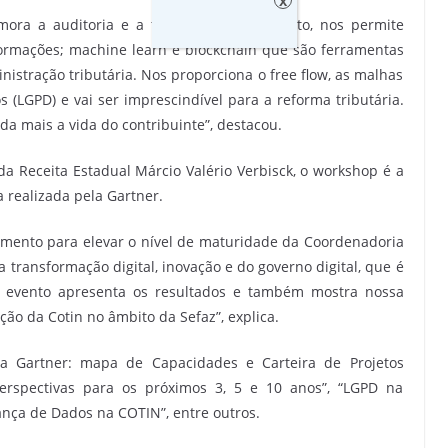
x
ora a auditoria e a fiscalização de trânsito, nos permite
ormações; machine learn e blockchain que são ferramentas
istração tributária. Nos proporciona o free flow, as malhas
s (LGPD) e vai ser imprescindível para a reforma tributária.
da mais a vida do contribuinte”, destacou.
da Receita Estadual Márcio Valério Verbisck, o workshop é a
 realizada pela Gartner.
amento para elevar o nível de maturidade da Coordenadoria
 transformação digital, inovação e do governo digital, que é
o evento apresenta os resultados e também mostra nossa
ção da Cotin no âmbito da Sefaz”, explica.
ia Gartner: mapa de Capacidades e Carteira de Projetos
l: perspectivas para os próximos 3, 5 e 10 anos”, “LGPD na
nça de Dados na COTIN”, entre outros.