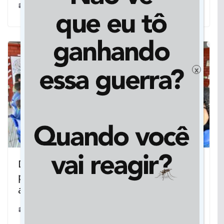
15/11/2019
x
Dia C: Alunos colocam a cidadania em
prática falando sobre racismo, meio
ambiente e cultura da paz
25/10/2024