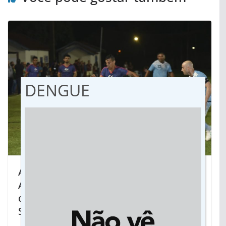
DENGUE
ACP, Aliança, ABM/Fasbom e
Agentes/PC/Sinsap são os campeões
da ‘12ª Copa Cassems de Futebol
Society’