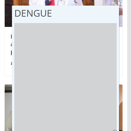
DENGUE
Indiciado por estupro de crianças e
adolescentes, padre se entrega à
polícia no MT
21/03/2022