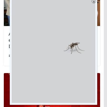
x
ALMT vai ampliar número de
estagiários portadores da Síndrome de
Down
22/03/2019