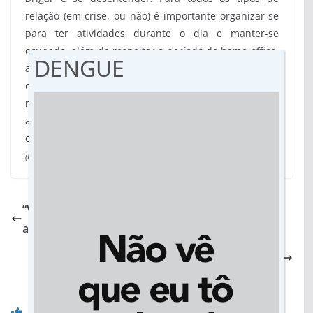
relação (em crise, ou não) é importante organizar-se
para ter atividades durante o dia e manter-se
ocupado, além de respeitar o período de home office,
DENGUE
assim haverá maior equilíbrio na convivência. Por
outro lado, a quarentena pode ser positiva para
relações nas quais os envolvidos sejam muito
atarefados e normalmente não tenham tempo para
conversar ou fazer alguma atividade juntos.
(Fonte: Veja)
“Você dorme comigo?”, diz Bolsonaro a repórter
após ser perguntado sobre teste de coronavírus
Presidente da Sanesul: “Você é essencial neste
momento”
Você pode gostar também