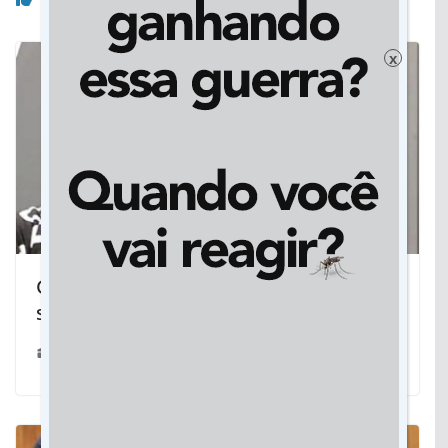
x
Gari viraliza nas redes sociais e ganha
status de celebridade no MT
25/01/2022