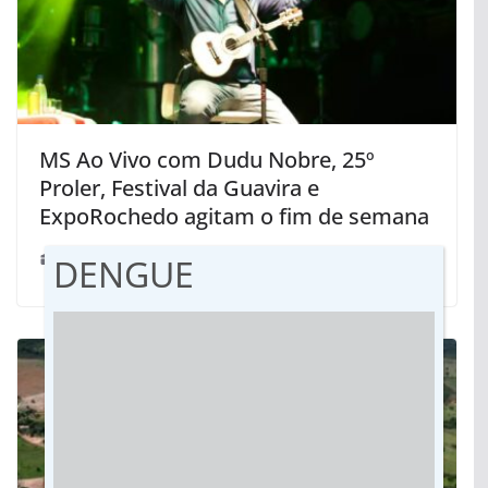
MS Ao Vivo com Dudu Nobre, 25º
Proler, Festival da Guavira e
ExpoRochedo agitam o fim de semana
DENGUE
23/11/2024