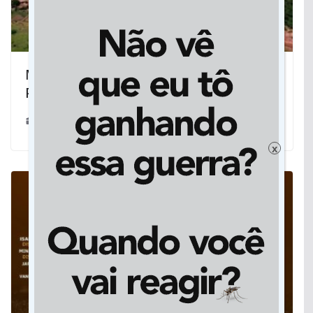
MT tem uma das menores cidades do
País e ela segue diminuindo
29/06/2023
x