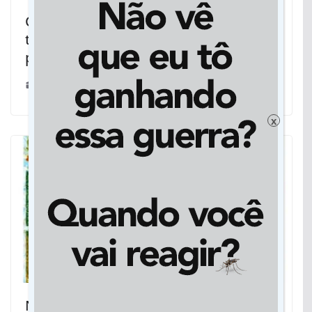
Campo Grande: Comunidade Tia Eva
tem cinema, memória e
pertencimento ao público quilombola
08/05/2026
x
Nova CNH começará ser emitida a