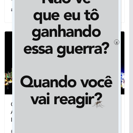
15/03/2026
x
Com sanção de lei, MS cria sua
Agência de Promoção de
Investimentos
26/07/2024