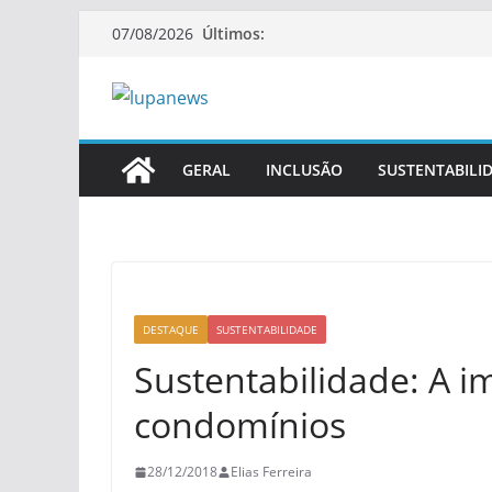
Pular
Últimos:
07/08/2026
para
o
conteúdo
GERAL
INCLUSÃO
SUSTENTABILI
DESTAQUE
SUSTENTABILIDADE
Sustentabilidade: A i
condomínios
28/12/2018
Elias Ferreira