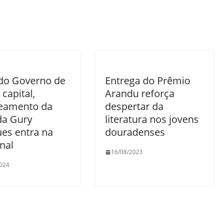
do Governo de
Entrega do Prêmio
capital,
Arandu reforça
eamento da
despertar da
da Gury
literatura nos jovens
es entra na
douradenses
inal
16/08/2023
024