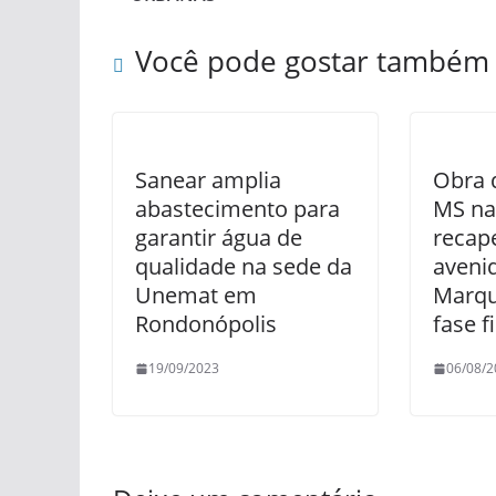
Você pode gostar também
Sanear amplia
Obra 
abastecimento para
MS na 
garantir água de
recap
qualidade na sede da
aveni
Unemat em
Marqu
Rondonópolis
fase f
19/09/2023
06/08/2