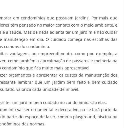
 morar em condomínios que possuam jardins. Por mais que
dores têm pensado no maior contato com o meio ambiente, e
a e a saúde. Mas de nada adianta ter um jardim e não cuidar
o e manutenção em dia. O cuidado começa nas escolhas das
eas comuns do condomínio.
uitas vantagens ao empreendimento, como por exemplo, a
azer, como também a aproximação de pássaros e melhoria na
 condomínio que fica muito mais apresentável.
fazer orçamentos e apresentar os custos da manutenção dos
eressante lembrar que um jardim bem feito e bem cuidado
sultado, valoriza cada unidade de imóvel.
a se ter um jardim bem cuidado no condomínio, são elas:
domínio vai ser ornamental e decorativo, ou se fará parte da
o parte do espaço de lazer, como o playground, piscina ou
 condôminos das normas.