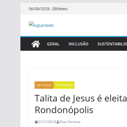
Pular
Últimos:
06/08/2026
para
o
conteúdo
GERAL
INCLUSÃO
SUSTENTABILI
DESTAQUE
VARIEDADES
Talita de Jesus é elei
Rondonópolis
21/11/2018
Elias Ferreira