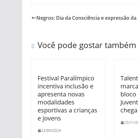
Negros: Dia da Consciência e expressão da
Você pode gostar também
Festival Paralímpico
Talen
incentiva inclusão e
marc
apresenta novas
bloco
modalidades
Juven
esportivas a crianças
chega
e jovens
25/11/2
22/09/2024