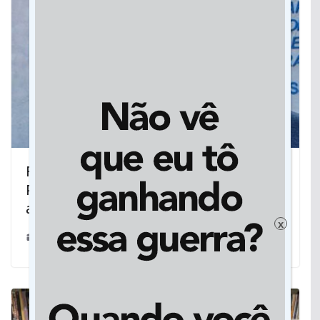
Rogério Yuri articula com Dnit e
Prefeitura, semáforo na BR 463 no
acesso Campo Dourado/4º Plano
x
26/03/2024