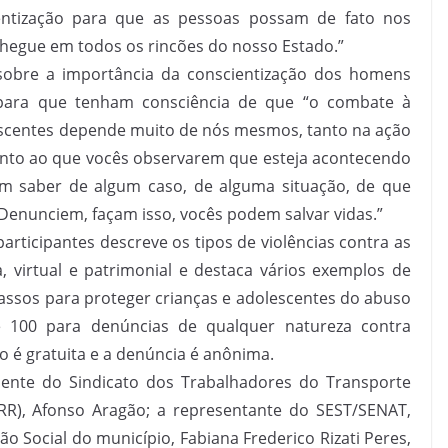
ntização para que as pessoas possam de fato nos
hegue em todos os rincões do nosso Estado.”
 sobre a importância da conscientização dos homens
ara que tenham consciência de que “o combate à
lescentes depende muito de nós mesmos, tanto na ação
anto ao que vocês observarem que esteja acontecendo
em saber de algum caso, de alguma situação, de que
 Denunciem, façam isso, vocês podem salvar vidas.”
participantes descreve os tipos de violências contra as
ca, virtual e patrimonial e destaca vários exemplos de
ssos para proteger crianças e adolescentes do abuso
 100 para denúncias de qualquer natureza contra
ão é gratuita e a denúncia é anônima.
ente do Sindicato dos Trabalhadores do Transporte
RR), Afonso Aragão; a representante do SEST/SENAT,
ão Social do município, Fabiana Frederico Rizati Peres,