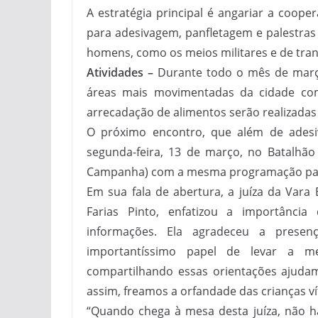
A estratégia principal é angariar a coope
para adesivagem, panfletagem e palestr
homens, como os meios militares e de tran
Atividades –
Durante todo o mês de março
áreas mais movimentadas da cidade com 
arrecadação de alimentos serão realizada
O próximo encontro, que além de adesi
segunda-feira, 13 de março, no Batalhão 
Campanha) com a mesma programação para
Em sua fala de abertura, a juíza da Vara 
Farias Pinto, enfatizou a importânci
informações. Ela agradeceu a prese
importantíssimo papel de levar a m
compartilhando essas orientações ajuda
assim, freamos a orfandade das crianças ví
“Quando chega à mesa desta juíza, não há