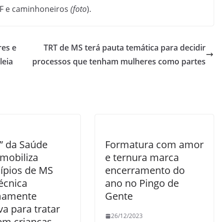
PRF e caminhoneiros
(foto
).
es e
TRT de MS terá pauta temática para decidir
leia
processos que tenham mulheres como partes
B” da Saúde
Formatura com amor
 mobiliza
e ternura marca
ípios de MS
encerramento do
écnica
ano no Pingo de
mamente
Gente
va para tratar
26/12/2023
 em crianças