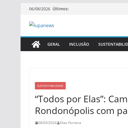
Pular
Últimos:
06/08/2026
para
o
conteúdo
GERAL
INCLUSÃO
SUSTENTABILI
SUSTENTABILIDADE
“Todos por Elas”: Ca
Rondonópolis com pal
06/03/2024
Elias Ferreira