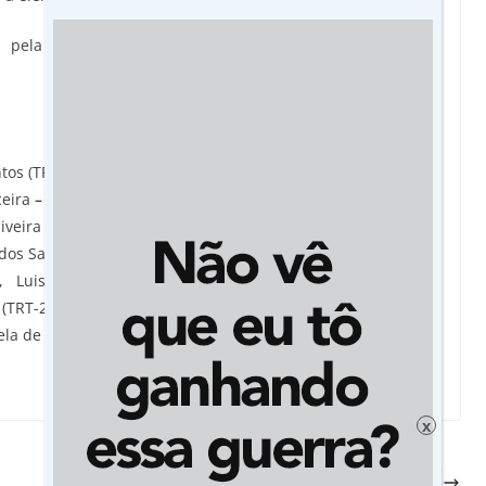
 pela Diretoria Executiva Colegiada, composta de 17
os (TRT-23); – Jailson Antonio Barbosa (JF-MT); e Rodrigo de
ceira
–
Sandro Gonçalves Delgado (TRE-MT);- Vinícius Marcus
liveira (TRE-MT); Coordenação Executiva
–
Juscileide Maria
os Santos (TRE-MT), Júlia Viñe (TRE-MT), Camilo Almeida de
), Luis Cláudio de Campos Borges (TRT-23), Luiza Maria F.
(TRT-23), Eloisa Helena de Oliveira V. de Campos (TRT-23),
ela de Oliveira (TRE-MT).
(Da assessoria com redação)
x
‘Casal Grávido’: Programa de prevenção da