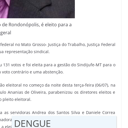
o de Rondonópolis, é eleito para a
geral
 federal no Mato Grosso- Justiça do Trabalho, Justiça Federal
sua representação sindical.
 131 votos e foi eleita para a gestão do Sindijufe-MT para o
m voto contrário e uma abstenção.
o eleitoral no começo da noite desta terça-feira (06/07), na
ulo Ananias de Oliveira, parabenizou os diretores eleitos e
pleito eleitoral.
 as servidoras Andrea dos Santos Silva e Daniele Correa
hadoras do sindicato pela dedicação, e à equipe técnica da
DENGUE
 a eleição.