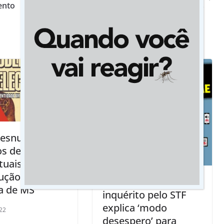
ento
Cassems completa 10 anos
desnuda
os de
tuais na
ução da
Autorização de
ia de MS
inquérito pelo STF
explica ‘modo
22
desespero’ para