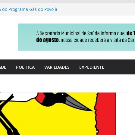
ga do Programa Gás do Povo à
de Jateí destaca gestão
oio político ao projeto de
iscais em MS
nça no Ideb e ganha fôlego
 reforma tributária que
ldo
ADE
POLÍTICA
VARIEDADES
EXPEDIENTE