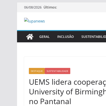
Pular
Últimos:
06/08/2026
para
o
conteúdo
GERAL
INCLUSÃO
SUSTENTABILI
DESTAQUE
SUSTENTABILIDADE
UEMS lidera cooperaç
University of Birmin
no Pantanal