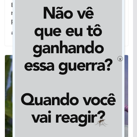
Em Rondonópolis, centro de
reabilitação recebe máscaras
produzidas em unidade prisional
28/04/2020
x