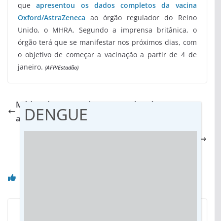
que
apresentou os dados completos da vacina
Oxford/AstraZeneca
ao órgão regulador do Reino
Unido, o MHRA. Segundo a imprensa britânica, o
órgão terá que se manifestar nos próximos dias, com
o objetivo de começar a vacinação a partir de 4 de
janeiro.
(
AFP/Estadão)
Médica da Fiocruz diz que Brasil está 6 meses
DENGUE
atrasado em plano para vacina
Primeira exposição ao coronavírus pode não
produzir memória imune, diz Fiocruz
Você pode gostar também