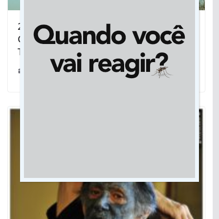
21º Festival de Cinema e Vídeo de
Cuiabá divulga filmes que disputarão o
Troféu Coxiponés 2023
15/09/2023