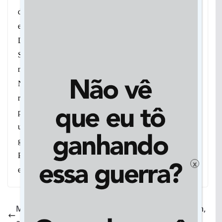
do deputado, pois é a base para o desenvolvimenrto
econômico e social.
Dos cerca de R$ 9 nmilhões garantidos para o Vale do
São Lourenço, mais de R$ 3 milhões foram para o
município de Jaciara, o maior e mais populoso da região.
Na área da saúde, por exemplo, Max Russi garantiu
recursos para aquisição de veículo para transporte de
pacientes e também para aquisição de um aparelho de
ultrassonografia. Para o ultrassom, a emenda foi
garantida em 2017, o dinheiro já está na conta mas a
Prefeitura ainda não colocou este importante
x
equipamento para atender a população.
MT recebe projeto inovador que leva em uma van,