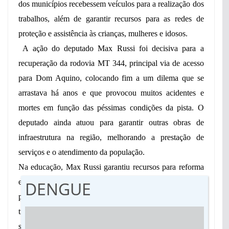
dos municípios recebessem veículos para a realização dos
trabalhos, além de garantir recursos para as redes de
proteção e assistência às crianças, mulheres e idosos.
A ação do deputado Max Russi foi decisiva para a
recuperação da rodovia MT 344, principal via de acesso
para Dom Aquino, colocando fim a um dilema que se
arrastava há anos e que provocou muitos acidentes e
mortes em função das péssimas condições da pista. O
deputado ainda atuou para garantir outras obras de
infraestrutura na região, melhorando a prestação de
serviços e o atendimento da população.
Na educação, Max Russi garantiu recursos para reforma
e ampliação de escolas e creches. Também beneficiou
DENGUE
projetos sociais e educativos, além de apoiar a luta dos
trabalhadores por melhores condições de trabalho e
salário. Aliás, a educação é um setor prioritário da ação