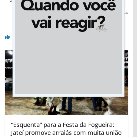
a magia do cinema às crianças
CAMPO GRANDE DÁ INÍCIO A 11ª EDIÇÃO DOS
JOGOS PARADESPORTIVOS
Você pode gostar também
“Esquenta” para a Festa da Fogueira:
Jateí promove arraiás com muita união