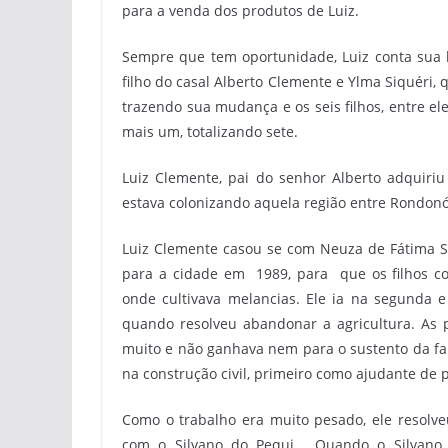
para a venda dos produtos de Luiz.
Sempre que tem oportunidade, Luiz conta sua h
filho do casal Alberto Clemente e Ylma Siquéri,
trazendo sua mudança e os seis filhos, entre el
mais um, totalizando sete.
Luiz Clemente, pai do senhor Alberto adquiriu
estava colonizando aquela região entre Rondonó
Luiz Clemente casou se com Neuza de Fátima S
para a cidade em 1989, para que os filhos co
onde cultivava melancias. Ele ia na segunda e 
quando resolveu abandonar a agricultura. As p
muito e não ganhava nem para o sustento da fam
na construção civil, primeiro como ajudante de 
Como o trabalho era muito pesado, ele resolve
com o Silvano do Pequi. Quando o Silvano 