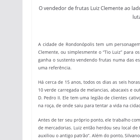
O vendedor de frutas Luiz Clemente ao lado
lut
A cidade de Rondonópolis tem um personagem 
Clemente, ou simplesmente o “Tio Luiz” para os
ganha o sustento vendendo frutas numa das esq
uma referência.
Há cerca de 15 anos, todos os dias as seis hora
10 verde carregada de melancias, abacaxis e ou
D. Pedro II. Ele tem uma legião de clientes cat
na roça, de onde saiu para tentar a vida na cida
Antes de ter seu próprio ponto, ele trabalho com
de mercadorias. Luiz então herdou seu local d
auxiliou o antigo patrão”. Além do ponto, Silva