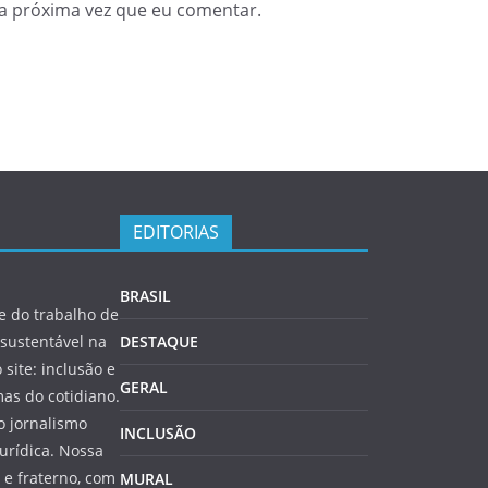
a próxima vez que eu comentar.
EDITORIAS
BRASIL
 do trabalho de
sustentável na
DESTAQUE
 site: inclusão e
GERAL
as do cotidiano.
o jornalismo
INCLUSÃO
jurídica. Nossa
e fraterno, com
MURAL