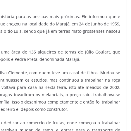
istória para as pessoas mais próximas. Ele informou que é
 que chegou na localidade do Marajá, em 24 de junho de 1959,
es o tio Luiz, sendo que já em terras mato-grossenses nasceu
 uma área de 135 alqueires de terras de Júlio Goulart, que
polis e Pedra Preta, denominada Marajá.
ilva Clemente, com quem teve um casal de filhos. Mudou se
ntinuassem os estudos, mas continuou a trabalhar na roça
voltava para casa na sexta-feira, isto até meados de 2002,
ragas invadiram os melanciais, o preço caiu, trabalhava-se
ília. Isso o desanimou completamente e então foi trabalhar
pedreiro e depois como construtor.
u dedicar ao comércio de frutas, onde começou a trabalhar
resolveu mudar de ramo, e entrar para o transporte de