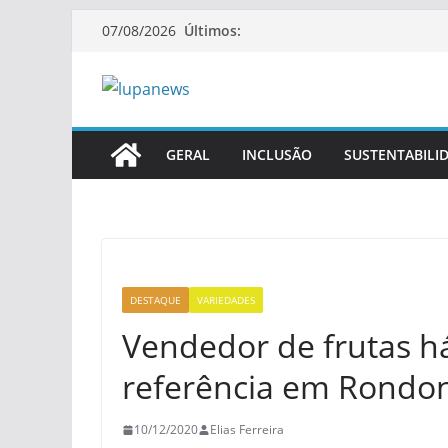
Pular
Últimos:
07/08/2026
para
o
conteúdo
GERAL
INCLUSÃO
SUSTENTABILI
DESTAQUE
VARIEDADES
Vendedor de frutas há
referência em Rondon
10/12/2020
Elias Ferreira