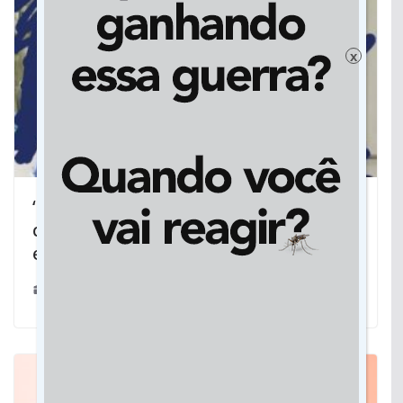
x
‘Queria que trocassem de lugar
comigo em um plantão’, desabafa
enfermeira a quem nega covid-19
03/06/2020