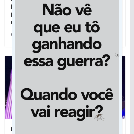
homenageada pela Câmara de
Dourados com Troféu Sireunise
Camargo Dorta
09/12/2025
x
Ricardo Cavaliere aborda o panorama