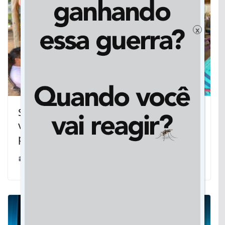
x
Subsecretaria da Igualdade Racial
visita quilombolas de MS e lista
potenciais de turismo e cultura
23/04/2023