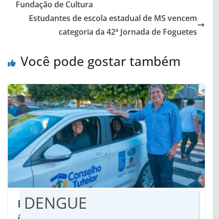
Fundação de Cultura
Estudantes de escola estadual de MS vencem
categoria da 42ª Jornada de Foguetes
Você pode gostar também
DENGUE
Emendas de Caravina levam recursos
a mais de 50 municípios de Mato