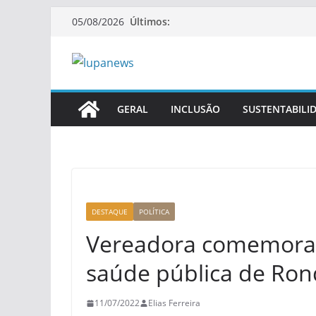
Pular
Últimos:
05/08/2026
para
o
conteúdo
GERAL
INCLUSÃO
SUSTENTABILI
DESTAQUE
POLÍTICA
Vereadora comemora p
saúde pública de Ron
11/07/2022
Elias Ferreira