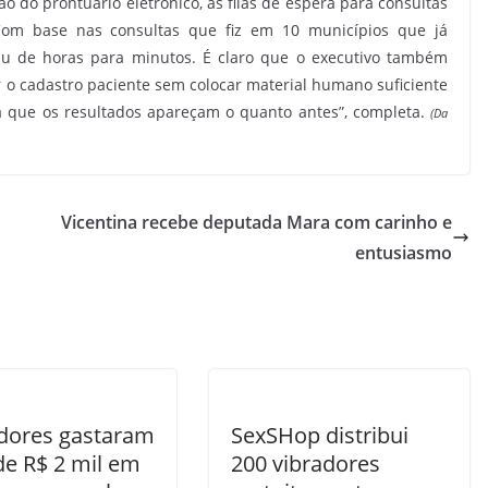
 do prontuário eletrônico, as filas de espera para consultas
Com base nas consultas que fiz em 10 municípios que já
iu de horas para minutos. É claro que o executivo também
r o cadastro paciente sem colocar material humano suficiente
a que os resultados apareçam o quanto antes”, completa.
(Da
Vicentina recebe deputada Mara com carinho e
entusiasmo
dores gastaram
SexSHop distribui
de R$ 2 mil em
200 vibradores