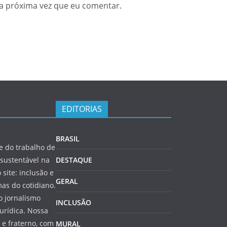
a próxima vez que eu comentar.
EDITORIAS
BRASIL
 do trabalho de
sustentável na
DESTAQUE
 site: inclusão e
GERAL
as do cotidiano.
o jornalismo
INCLUSÃO
jurídica. Nossa
e fraterno, com
MURAL